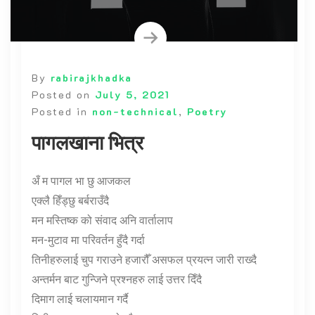
By
rabirajkhadka
Posted on
July 5, 2021
Posted in
non-technical
,
Poetry
पागलखाना भित्र
अँ म पागल भा छु आजकल
एक्लै हिँड्छु बर्बराउँदै
मन मस्तिष्क को संवाद अनि वार्तालाप
मन-मुटाव मा परिवर्तन हुँदै गर्दा
तिनीहरुलाई चुप गराउने हजारौँ असफल प्रयत्न जारी राख्दै
अन्तर्मन बाट गुन्जिने प्रश्नहरु लाई उत्तर दिँदै
दिमाग लाई चलायमान गर्दै